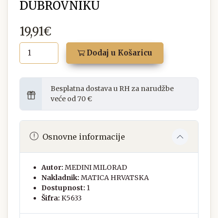
DUBROVNIKU
19,91€
Dodaj u Košaricu
Besplatna dostava u RH za narudžbe
veće od 70 €
Osnovne informacije
Autor:
MEDINI MILORAD
Nakladnik:
MATICA HRVATSKA
Dostupnost:
1
Šifra:
K5633