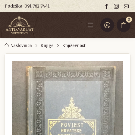
Podrška
091 762 7441
0
Naslovnica
Knjige
Književnost