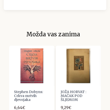
Možda vas zanima
Stephen Dobyns:
JOŽA HORVAT :
J
Crkva mrtvih
MAČAK POD
S
djevojaka
ŠLJEMOM
L
6,64€
9,29€
3