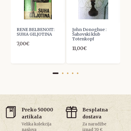
RENE BELBENOIT:
John Donoghue :
A
SUHA GILJOTINA
Šahovski klub
D
Totenkopf
V
7,00€
11,00€
9
Preko 50000
Besplatna
artikala
dostava
Velika kolekcija
Za narudžbe
naslova
iznad 70 €