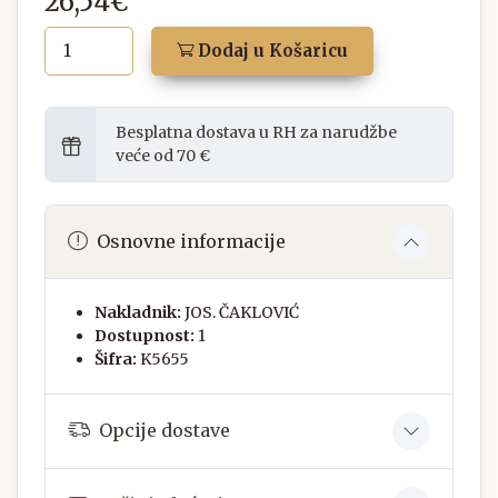
26,54€
Dodaj u Košaricu
Besplatna dostava u RH za narudžbe
veće od 70 €
Osnovne informacije
Nakladnik:
JOS. ČAKLOVIĆ
Dostupnost:
1
Šifra:
K5655
Opcije dostave