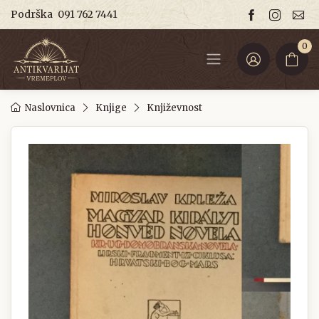
Podrška
091 762 7441
0
Naslovnica
Knjige
Književnost