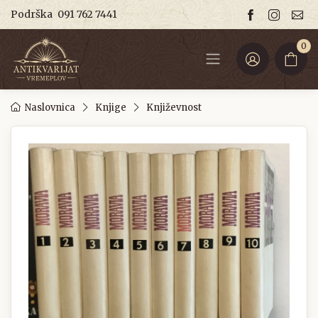
Podrška
091 762 7441
0
Naslovnica
Knjige
Književnost