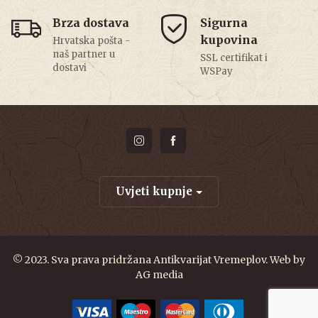
Brza dostava
Sigurna
kupovina
Hrvatska pošta -
naš partner u
SSL certifikat i
dostavi
WSPay
Uvjeti kupnje
© 2023. Sva prava pridržana Antikvarijat Vremeplov. Web by
AG media