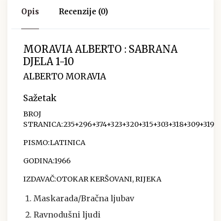
Opis
Recenzije (0)
MORAVIA ALBERTO : SABRANA
DJELA 1-10
ALBERTO MORAVIA
Sažetak
BROJ
STRANICA:
235+296+374+323+320+315+303+318+309+319
PISMO:LATINICA
GODINA:1966
IZDAVAČ:OTOKAR KERŠOVANI, RIJEKA
Maskarada/Bračna ljubav
Ravnodušni ljudi