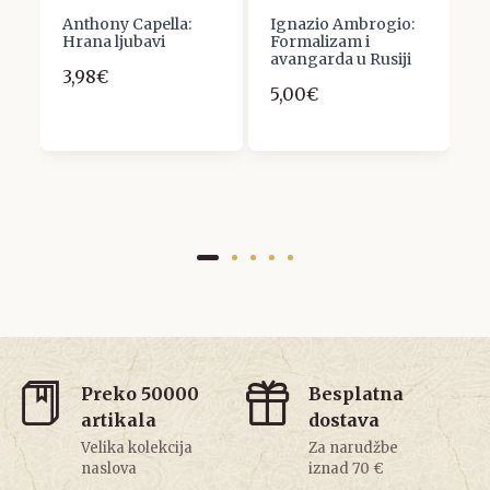
Anthony Capella:
Ignazio Ambrogio:
M
Hrana ljubavi
Formalizam i
Z
I
avangarda u Rusiji
S
3,98€
5,00€
3
Preko 50000
Besplatna
artikala
dostava
Velika kolekcija
Za narudžbe
naslova
iznad 70 €