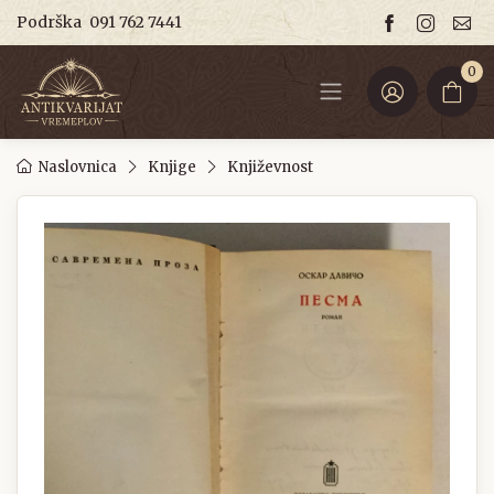
Podrška
091 762 7441
0
Naslovnica
Knjige
Književnost