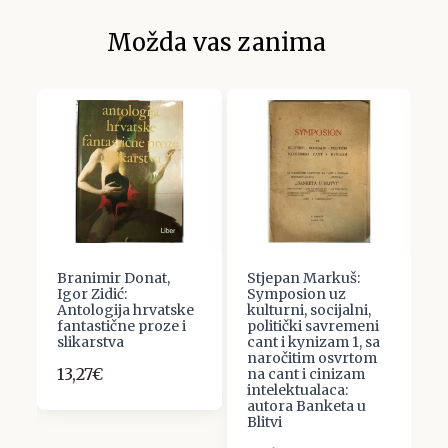
Možda vas zanima
Branimir Donat,
Stjepan Markuš:
J
Igor Zidić:
Symposion uz
Đ
:
Antologija hrvatske
kulturni, socijalni,
7
fantastične proze i
politički savremeni
slikarstva
cant i kynizam 1, sa
u
naročitim osvrtom
13,27€
na cant i cinizam
intelektualaca:
autora Banketa u
Blitvi