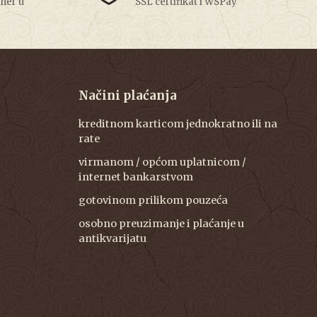
tner u
SSL certifikat i WSPay
Načini plaćanja
kreditnom karticom jednokratno ili na
rate
virmanom / općom uplatnicom /
internet bankarstvom
gotovinom prilikom pouzeća
osobno preuzimanje i plaćanje u
antikvarijatu