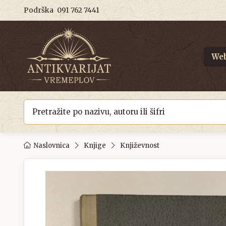
Podrška
091 762 7441
Web
Naslovnica
Knjige
Književnost