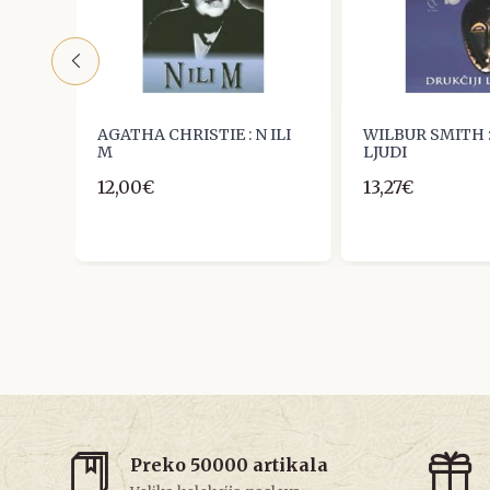
:
AGATHA CHRISTIE : N ILI
WILBUR SMITH :
M
LJUDI
12,00€
13,27€
Preko 50000 artikala