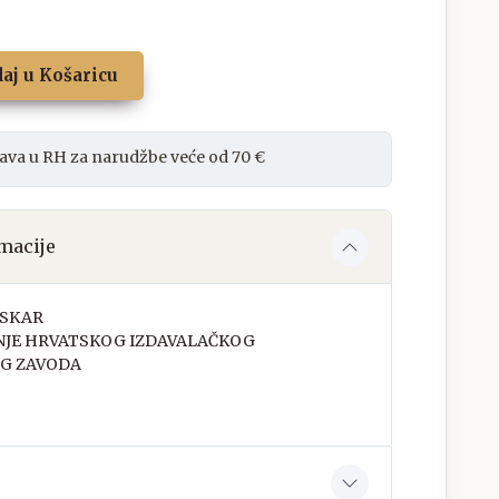
aj u Košaricu
ava u RH za narudžbe veće od 70 €
macije
OSKAR
NJE HRVATSKOG IZDAVALAČKOG
G ZAVODA