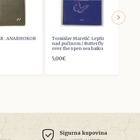
ER : ANARHOKOR
Tomislav Maretić: Leptir
IVAN
nad pučinom / Butterfly
PJES
over the open sea haiku
BOJA
5,00€
3,98
Sigurna kupovina