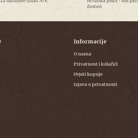
Za narudžbe iznad 70 €
Hrvatska pošta - naš par
dostavi
e
Informacije
O nama
Privatnost i kolačići
Uvjeti kupnje
Izjava o privatnosti