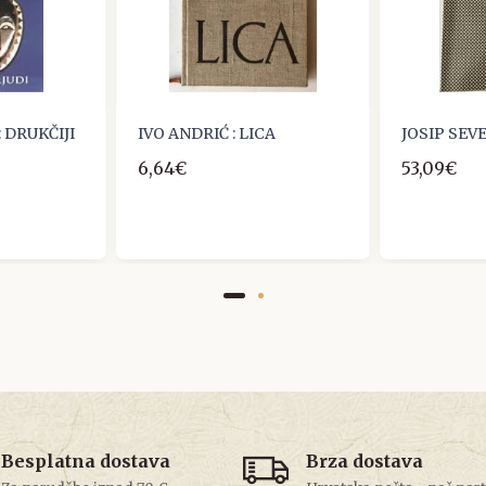
 DRUKČIJI
IVO ANDRIĆ : LICA
JOSIP SEV
6,64€
53,09€
Besplatna dostava
Brza dostava