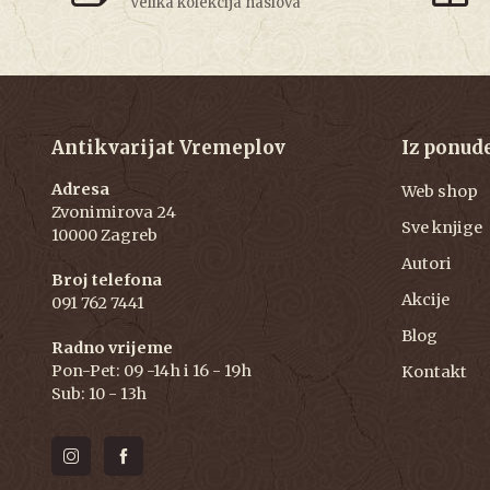
Velika kolekcija naslova
Antikvarijat Vremeplov
Iz ponud
Adresa
Web shop
Zvonimirova 24
Sve knjige
10000 Zagreb
Autori
Broj telefona
Akcije
091 762 7441
Blog
Radno vrijeme
Pon-Pet: 09 -14h i 16 - 19h
Kontakt
Sub: 10 - 13h