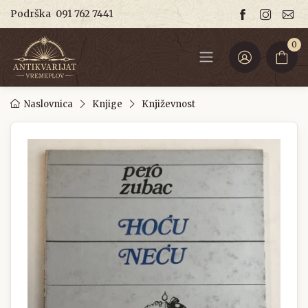
Podrška
091 762 7441
0
Naslovnica
Knjige
Književnost