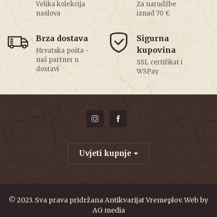
Velika kolekcija
Za narudžbe
naslova
iznad 70 €
Brza dostava
Sigurna
kupovina
Hrvatska pošta -
naš partner u
SSL certifikat i
dostavi
WSPay
Uvjeti kupnje
© 2023. Sva prava pridržana Antikvarijat Vremeplov. Web by
AG media