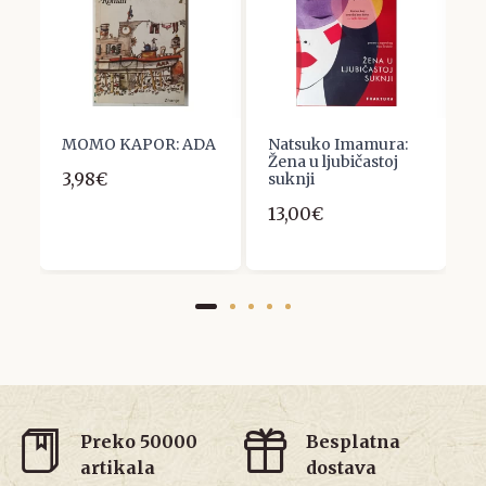
MOMO KAPOR: ADA
Natsuko Imamura:
S
A
Žena u ljubičastoj
L
3,98€
suknji
p
13,00€
1
Preko 50000
Besplatna
artikala
dostava