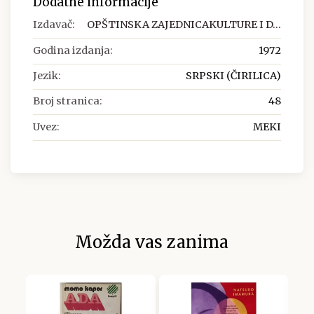
Dodatne informacije
Izdavač:
OPŠTINSKA ZAJEDNICAKULTURE I D...
Godina izdanja:
1972
Jezik:
SRPSKI (ČIRILICA)
Broj stranica:
48
Uvez:
MEKI
Možda vas zanima