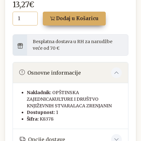
13,27€
Dodaj u Košaricu
Besplatna dostava u RH za narudžbe
veće od 70 €
Osnovne informacije
Nakladnik:
OPŠTINSKA
ZAJEDNICAKULTURE I DRUŠTVO
KNJIŽEVNIH STVARALACA ZRENJANIN
Dostupnost:
1
Šifra:
K8378
Opcije dostave