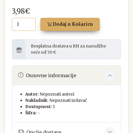
3,98€
Dodaj u Košaricu
Besplatna dostava u RH za narudžbe
veće od 70 €
Osnovne informacije
Autor:
Nepoznati autori
Nakladnik:
Nepoznati izdavač
Dostupnost:
1
Šifra:
-
Opcije dostave