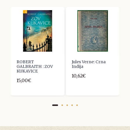
ke
ROBERT
Jules Verne: Crna
V
GALBRAITH : ZOV
Indija
P
KUKAVICE
10,62€
3
15,00€