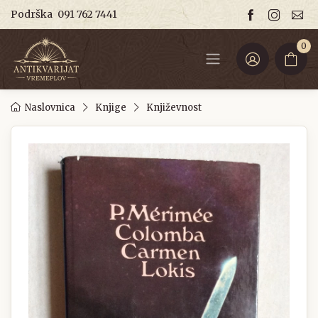
Podrška
091 762 7441
0
Naslovnica
Knjige
Književnost