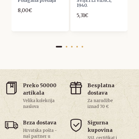
Polagana predaja
SVIJETLI VIDICI,
M
1940.
P
8,00€
D
5,31€
1
5
Preko 50000
Besplatna
artikala
dostava
Velika kolekcija
Za narudžbe
naslova
iznad 70 €
Brza dostava
Sigurna
kupovina
Hrvatska pošta -
naš partner u
SSL certifikat i