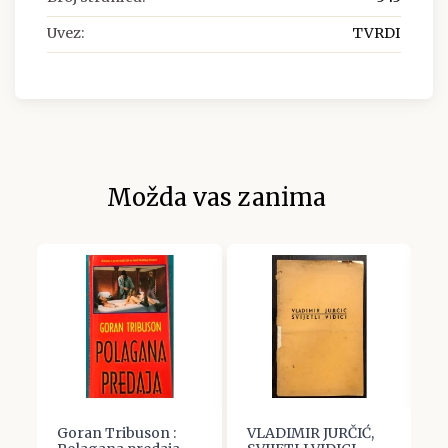
Uvez:
TVRDI
Možda vas zanima
 i
Goran Tribuson :
VLADIMIR JURČIĆ,
S