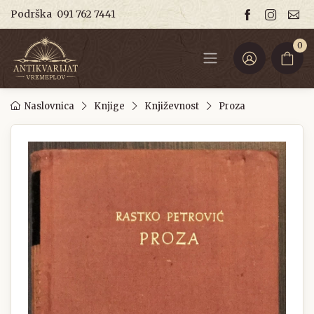
Podrška
091 762 7441
0
Naslovnica
Knjige
Književnost
Proza