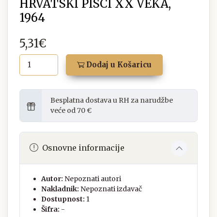
HRVATSKI PISCI XX VEKA,
1964
5,31€
Dodaj u Košaricu
Besplatna dostava u RH za narudžbe
veće od 70 €
Osnovne informacije
Autor:
Nepoznati autori
Nakladnik:
Nepoznati izdavač
Dostupnost:
1
Šifra:
-