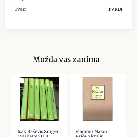
Uvez:
TVRDI
Možda vas zanima
Isak Baševis Singer :
Vladimir Nazor:
I
Muškatovi I i II
Priče o kralju
d