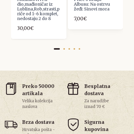
dio,mađioničar iz
Albusu: Na ostrvu
1
Lublina,Rob,strasti,p
žeđi: Sinovi mora
riče od 1-6 komplet,
7,00€
nedostaju 2 do 8
30,00€
Preko 50000
Besplatna
artikala
dostava
Velika kolekcija
Za narudžbe
naslova
iznad 70 €
Brza dostava
Sigurna
kupovina
Hrvatska pošta -