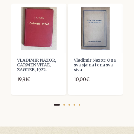
o
VLADIMIR NAZOR,
Vladimir Nazor: Ona
D
CARMEN VITAE,
sva sjajna i ona sva
A
ZAGREB, 1922.
siva
1
19,91€
10,00€