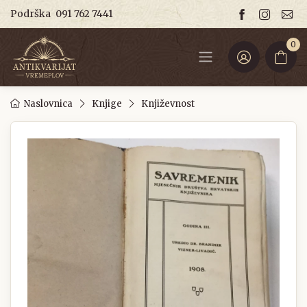
Podrška
091 762 7441
0
Naslovnica
Knjige
Književnost