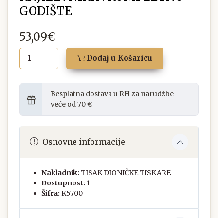
GODIŠTE
53,09€
Dodaj u Košaricu
Besplatna dostava u RH za narudžbe
veće od 70 €
Osnovne informacije
Nakladnik:
TISAK DIONIČKE TISKARE
Dostupnost:
1
Šifra:
K5700