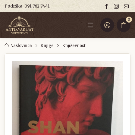
Podrška
091 762 7441
0
Naslovnica
Knjige
Književnost