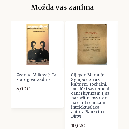
Možda vas zanima
Zvonko Milković : Iz
Stjepan Markuš:
F
starog Varaždina
Symposion uz
S
kulturni, socijalni,
d
4,00€
politički savremeni
5
cant i kynizam 1, sa
naročitim osvrtom
na cant i cinizam
intelektualaca:
autora Banketa u
Blitvi
10,62€