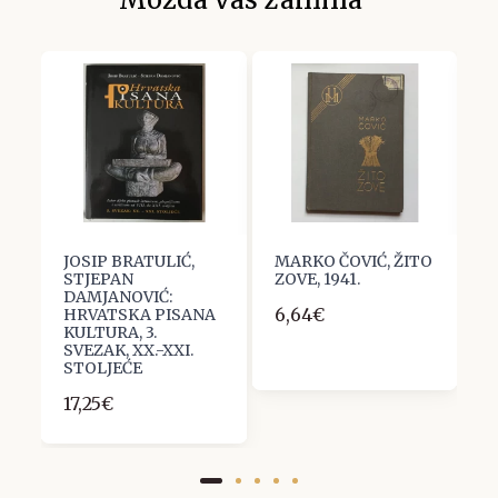
JOSIP BRATULIĆ,
MARKO ČOVIĆ, ŽITO
N
STJEPAN
ZOVE, 1941.
L
DAMJANOVIĆ:
6,64€
1
HRVATSKA PISANA
KULTURA, 3.
SVEZAK, XX.-XXI.
STOLJEĆE
17,25€