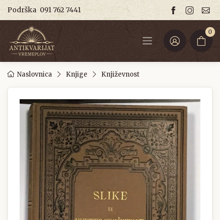
Podrška
091 762 7441
0
Naslovnica
Knjige
Književnost