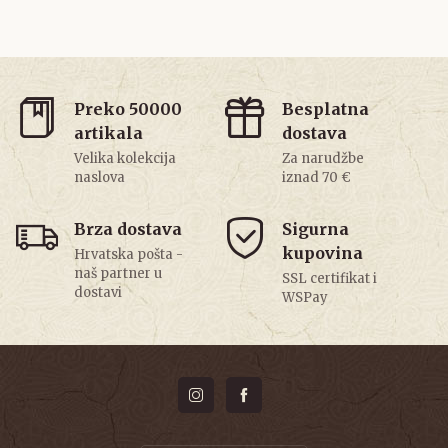
Preko 50000
Besplatna
artikala
dostava
Velika kolekcija
Za narudžbe
naslova
iznad 70 €
Brza dostava
Sigurna
kupovina
Hrvatska pošta -
naš partner u
SSL certifikat i
dostavi
WSPay