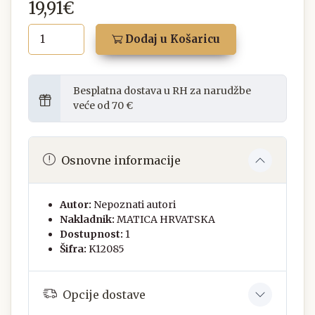
19,91€
Dodaj u Košaricu
Besplatna dostava u RH za narudžbe
veće od 70 €
Osnovne informacije
Autor:
Nepoznati autori
Nakladnik:
MATICA HRVATSKA
Dostupnost:
1
Šifra:
K12085
Opcije dostave