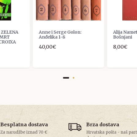
: ZELENA
Anne i Serge Golon:
Alija Name
SMRT
Anđelika 1-8
Bošnjani
CROIXA
40,00€
8,00€
Besplatna dostava
Brza dostava
Za narudžbe iznad 70 €
Hrvatska pošta - naš par