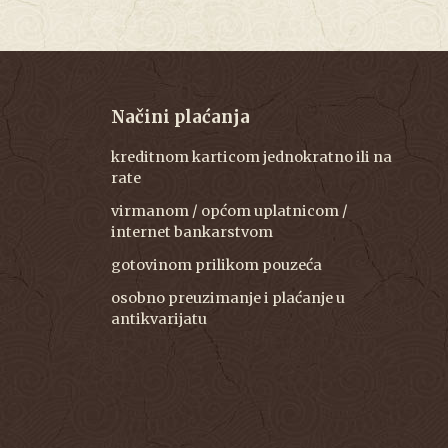
Načini plaćanja
kreditnom karticom jednokratno ili na
rate
virmanom / općom uplatnicom /
internet bankarstvom
gotovinom prilikom pouzeća
osobno preuzimanje i plaćanje u
antikvarijatu