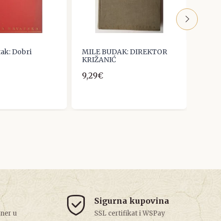
tak: Dobri
MILE BUDAK: DIREKTOR
Tom 
KRIŽANIĆ
10,0
9,29€
Sigurna kupovina
tner u
SSL certifikat i WSPay