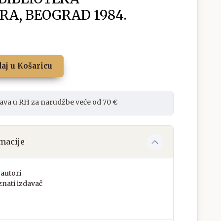
A, BEOGRAD 1984.
aj u Košaricu
ava u RH za narudžbe veće od 70 €
macije
autori
nati izdavač