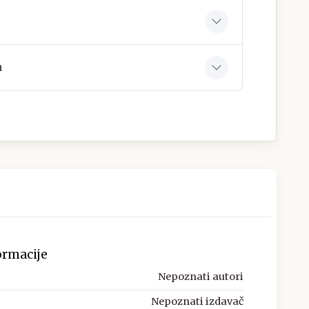
a
ormacije
Nepoznati autori
Nepoznati izdavač