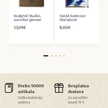
Kraljević Marko,
David Ambrose:
A
narodne pjesme
Slučajnost
D
H
53,09€
8,00€
7
Preko 50000
Besplatna
artikala
dostava
Velika kolekcija
Za narudžbe
naslova
iznad 70 €