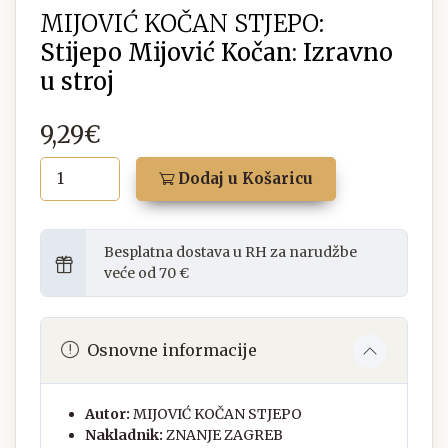
MIJOVIĆ KOČAN STJEPO:
Stijepo Mijović Kočan: Izravno
u stroj
9,29€
Dodaj u Košaricu
Besplatna dostava u RH za narudžbe
veće od 70 €
Osnovne informacije
Autor:
MIJOVIĆ KOČAN STJEPO
Nakladnik:
ZNANJE ZAGREB