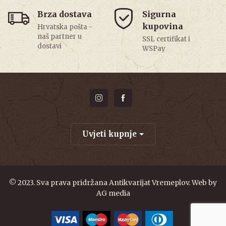
Brza dostava
Sigurna
kupovina
Hrvatska pošta -
naš partner u
SSL certifikat i
dostavi
WSPay
Uvjeti kupnje
© 2023. Sva prava pridržana Antikvarijat Vremeplov. Web by
AG media