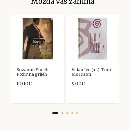
Možda vas zanima
Suzanne Enoch:
Vidan Ivo (ur.): Toni
A
Poziv na grijeh
Morrison
S
10,00€
9,00€
1