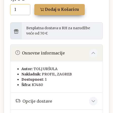
Dodaj u Košaricu
Besplatna dostava u RH za narudžbe
veće od 70 €
Osnovne informacije
Autor:
TOLJ URŠULA
Nakladnik:
PROFIL, ZAGREB
Dostupnost:
1
Šifra:
K7480
Opcije dostave