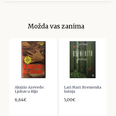
Možda vas zanima
Aluizio Azevedo:
Lari Mari: Bremenita
U
Ljubav u Riju
šutnja
D
K
6,64€
5,00€
R
19
2