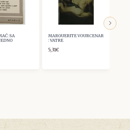
AĆ: SA
MARGUERITE VOURCENAR
Antun
 JEDNO
: VATRE
Mjes
5,31€
5,00