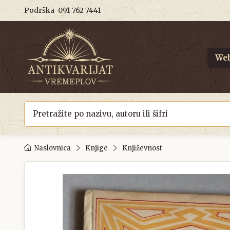
Podrška
091 762 7441
Web
Naslovnica
Knjige
Književnost