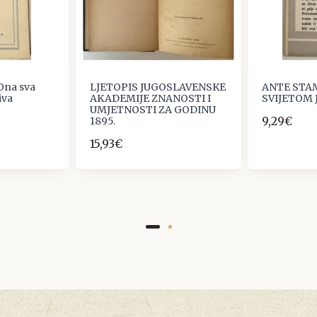
Ona sva
LJETOPIS JUGOSLAVENSKE
ANTE STAM
iva
AKADEMIJE ZNANOSTI I
SVIJETOM
UMJETNOSTI ZA GODINU
9,29€
1895.
15,93€