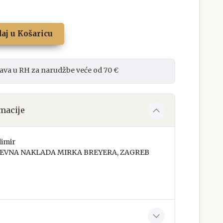
aj u Košaricu
ava u RH za narudžbe veće od 70 €
macije
dimir
ŽEVNA NAKLADA MIRKA BREYERA, ZAGREB