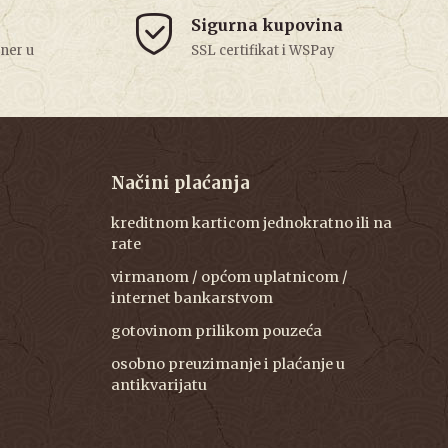
Sigurna kupovina
tner u
SSL certifikat i WSPay
Načini plaćanja
kreditnom karticom jednokratno ili na
rate
virmanom / općom uplatnicom /
internet bankarstvom
gotovinom prilikom pouzeća
osobno preuzimanje i plaćanje u
antikvarijatu