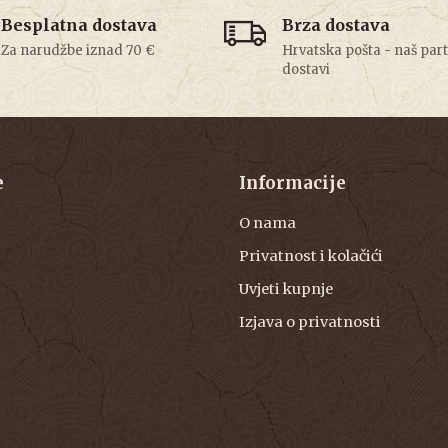
Besplatna dostava
Brza dostava
Za narudžbe iznad 70 €
Hrvatska pošta - naš par
dostavi
e
Informacije
O nama
Privatnost i kolačići
Uvjeti kupnje
Izjava o privatnosti