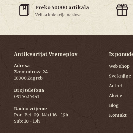
Preko 50000 artikala
Velika kolekcija naslova
Antikvarijat Vremeplov
Iz ponud
Adresa
Web shop
Zvonimirova 24
Sve knjige
10000 Zagreb
Autori
Broj telefona
Akcije
091 762 7441
Blog
Radno vrijeme
Pon-Pet: 09 -14h i 16 - 19h
Kontakt
Sub: 10 - 13h