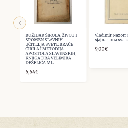
i i
BOŽIDAR ŠIROLA, ŽIVOT I
Vladimir Nazor: 
SPOMEN SLAVNIH
sjajna i ona sva s
UČITELJA SVETE BRAĆE
9,00€
ĆIRILA I METODIJA
APOSTOLA SLAVENSKIH,
KNJIGA DRA VELIMIRA
DEŽELIĆA ML.
6,64€