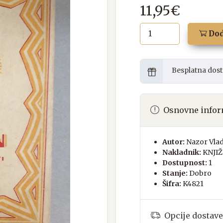
11,95€
Dod
Besplatna dost
Osnovne infor
Autor:
Nazor Vla
Nakladnik:
KNJI
Dostupnost:
1
Stanje:
Dobro
Šifra:
K4821
Opcije dostave