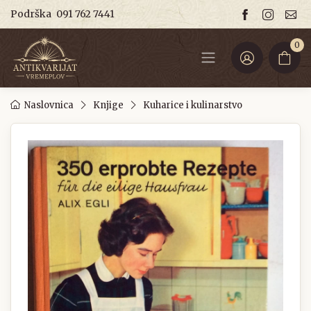
Podrška
091 762 7441
0
Naslovnica
Knjige
Kuharice i kulinarstvo