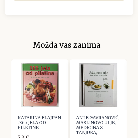
Možda vas zanima
O:
KATARINA FLAJPAN
ANTE GAVRANOVIĆ,
R
E
: 365 JELA OD
MASLINOVO ULJE,
m
PILETINE
MEDICINA S
z
TANJURA,
5,31€
7