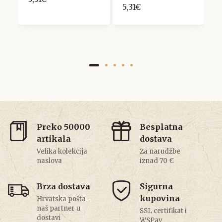
5,31€
Preko 50000
Besplatna
artikala
dostava
Velika kolekcija
Za narudžbe
naslova
iznad 70 €
Brza dostava
Sigurna
kupovina
Hrvatska pošta -
naš partner u
SSL certifikat i
dostavi
WSPay