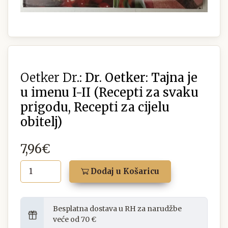
Oetker Dr.:
Dr. Oetker: Tajna je
u imenu I-II (Recepti za svaku
prigodu, Recepti za cijelu
obitelj)
7,96€
Dodaj u Košaricu
Besplatna dostava u RH za narudžbe
veće od 70 €