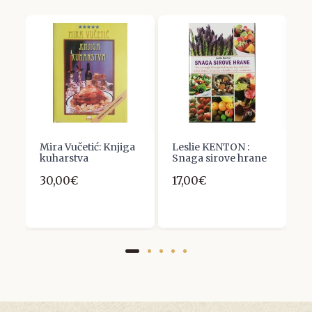
Mira Vučetić: Knjiga
Leslie KENTON :
A
a
kuharstva
Snaga sirove hrane
V
M
30,00€
17,00€
K
1