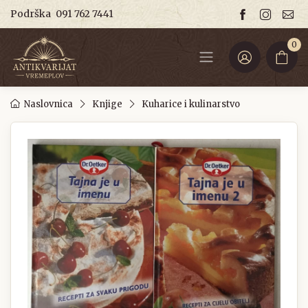
Podrška
091 762 7441
0
Naslovnica
Knjige
Kuharice i kulinarstvo