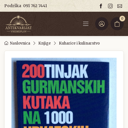
Podrška
091 762 7441
0
Naslovnica
Knjige
Kuharice i kulinarstvo