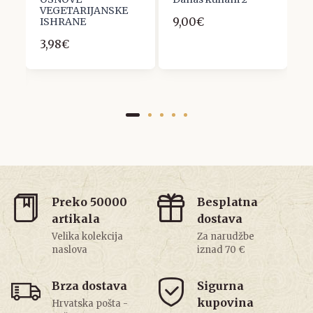
VEGETARIJANSKE
K
9,00€
ISHRANE
1
3,98€
Preko 50000
Besplatna
artikala
dostava
Velika kolekcija
Za narudžbe
naslova
iznad 70 €
Brza dostava
Sigurna
kupovina
Hrvatska pošta -