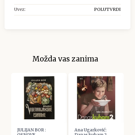
Uvez:
POLUTVRDI
Možda vas zanima
JULIJAN BOR :
Ana Ugarković:
O
OSNOVE
Danas kuham 2
H