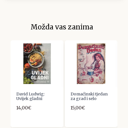
Možda vas zanima
David Ludwig:
Domaćinski tjedan
A
Uvijek gladni
za grad i selo
D
V
14,00€
15,00€
8
r
2