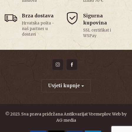
naslova
iznad 70 €
Brza dostava
Sigurna
kupovina
Hrvatska pošta -
naš partner u
SSL certifikat i
dostavi
WSPay
Uvjeti kupnje
© 2023. Sva prava pridržana Antikvarijat Vremeplov. Web by
AG media