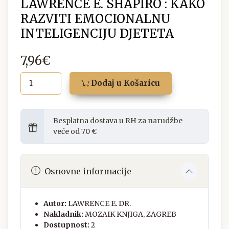
LAWRENCE E. SHAPIRO : KAKO
RAZVITI EMOCIONALNU
INTELIGENCIJU DJETETA
7,96€
Dodaj u Košaricu
Besplatna dostava u RH za narudžbe
veće od 70 €
Osnovne informacije
Autor:
LAWRENCE E. DR.
Nakladnik:
MOZAIK KNJIGA, ZAGREB
Dostupnost:
2