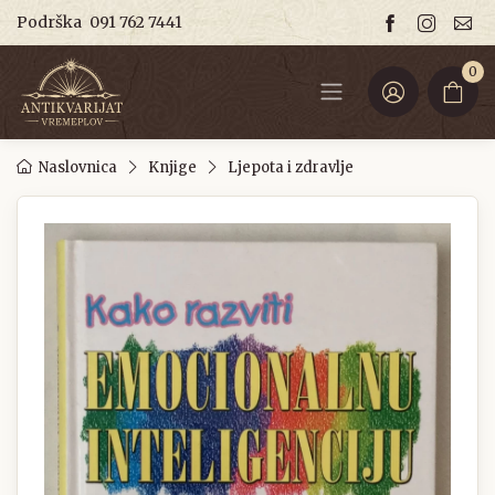
Podrška
091 762 7441
0
Naslovnica
Knjige
Ljepota i zdravlje