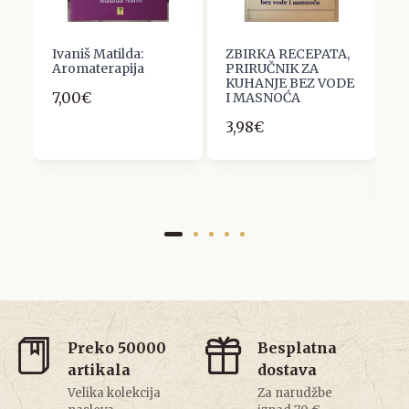
Ivaniš Matilda:
ZBIRKA RECEPATA,
B
Aromaterapija
PRIRUČNIK ZA
L
KUHANJE BEZ VODE
B
7,00€
I MASNOĆA
F
A
3,98€
K
B
2
Preko 50000
Besplatna
artikala
dostava
Velika kolekcija
Za narudžbe