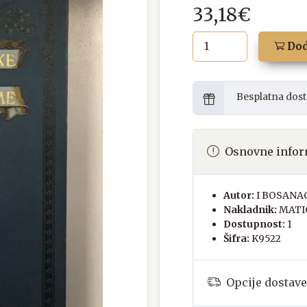
33,18€
Dod
Besplatna dost
Osnovne infor
Autor:
I BOSANA
Nakladnik:
MATI
Dostupnost:
1
Šifra:
K9522
Opcije dostave