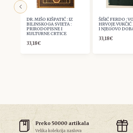
DR. MIŠO KIŠPATIĆ : IZ
ŠIŠIĆ FERDO : 
IJA I
BILINSKOGA SVIETA :
HRVOJE VUKČIĆ
PRIRODOPISNE I
I NJEGOVO DOB
KULTURNE CRTICE
33,18€
33,18€
Preko 50000 artikala
Velika kolekcija naslova