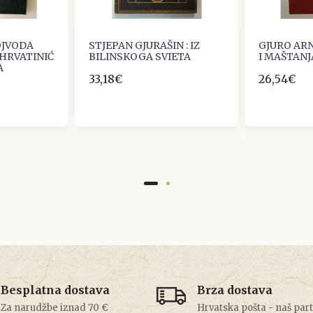
VOJVODA
STJEPAN GJURAŠIN : IZ
GJURO ARN
 HRVATINIĆ
BILINSKOGA SVIETA
I MAŠTANJ
A
33,18€
26,54€
Besplatna dostava
Brza dostava
Za narudžbe iznad 70 €
Hrvatska pošta - naš par