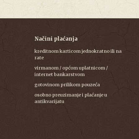
Načini plaćanja
kreditnom karticom jednokratno ili na
rate
virmanom / općom uplatnicom /
internet bankarstvom
gotovinom prilikom pouzeća
osobno preuzimanje i plaćanje u
antikvarijatu