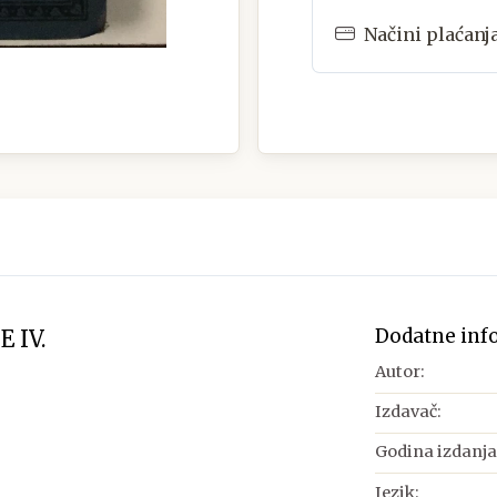
Načini plaćanj
Dodatne inf
 IV.
Autor:
Izdavač:
Godina izdanja
Jezik: