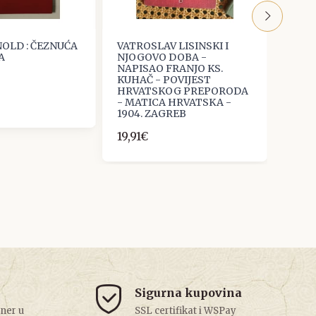
OLD : ČEZNUĆA
VATROSLAV LISINSKI I
VLADO
A
NJOGOVO DOBA -
POVI
NAPISAO FRANJO KS.
KNJI
KUHAČ - POVIJEST
19,91
HRVATSKOG PREPORODA
- MATICA HRVATSKA -
1904. ZAGREB
19,91€
Sigurna kupovina
tner u
SSL certifikat i WSPay