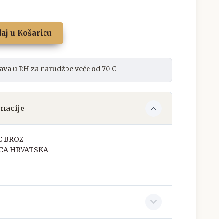
aj u Košaricu
ava u RH za narudžbe veće od 70 €
macije
C BROZ
CA HRVATSKA