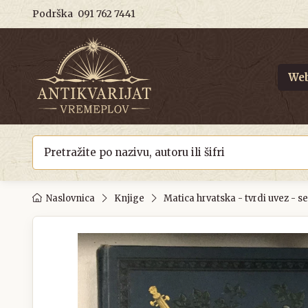
Podrška
091 762 7441
Web
Naslovnica
Knjige
Matica hrvatska - tvrdi uvez - s