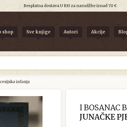
Besplatna dostava U RH za narudžbe iznad 70 €
 shop
Sve knjige
Autori
Akcije
Blo
ecesijska izdanja
I BOSANAC B
JUNAČKE PJE