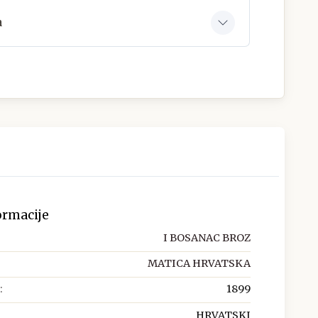
a
ormacije
I BOSANAC BROZ
MATICA HRVATSKA
:
1899
HRVATSKI