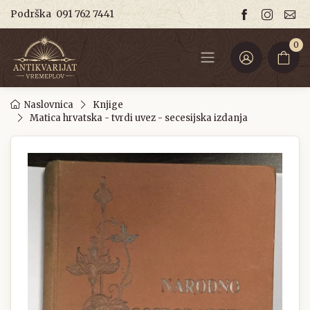
Podrška
091 762 7441
0
Naslovnica
Knjige
Matica hrvatska - tvrdi uvez - secesijska izdanja