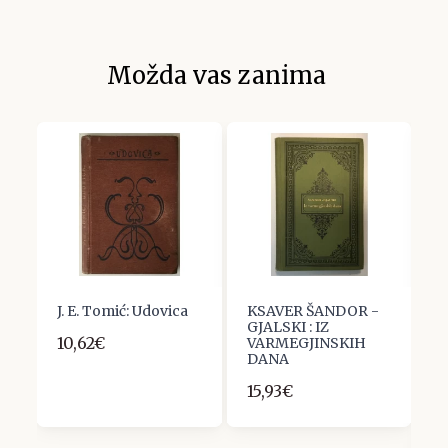
Možda vas zanima
:
J. E. Tomić: Udovica
KSAVER ŠANDOR -
K
GJALSKI : IZ
B
10,62€
VARMEGJINSKIH
E
DANA
I
H
15,93€
Z
1