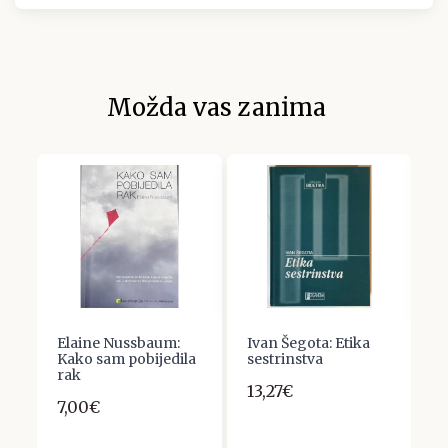
Možda vas zanima
Elaine Nussbaum:
Ivan Šegota: Etika
M
ij
Kako sam pobijedila
sestrinstva
U
rak
13,27€
1
7,00€