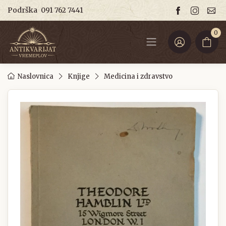
Podrška
091 762 7441
0
Naslovnica
Knjige
Medicina i zdravstvo