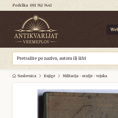
Podrška
091 762 7441
Web
Naslovnica
Knjige
Militarija - oružje - vojska