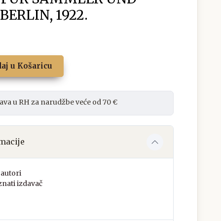
BERLIN, 1922.
aj u Košaricu
ava u RH za narudžbe veće od 70 €
macije
autori
nati izdavač