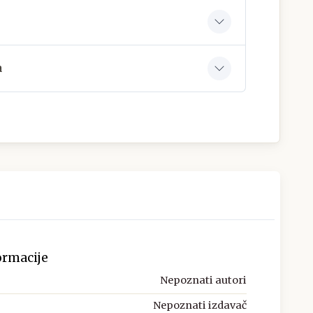
a
ormacije
Nepoznati autori
Nepoznati izdavač