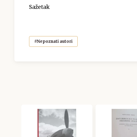
Sažetak
#Nepoznati autori