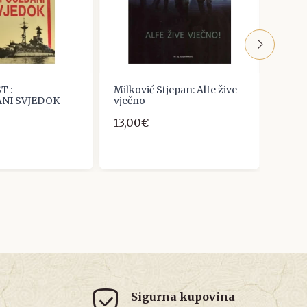
T :
Milković Stjepan: Alfe žive
Moder
NI SVJEDOK
vječno
Torn
13,00€
12,0
Sigurna kupovina