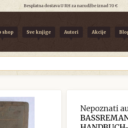
Besplatna dostava U RH za narudžbe iznad 70 €
 shop
Sve knjige
Autori
Akcije
Blo
Nepoznati au
BASSREMANN
HANDBUCH-