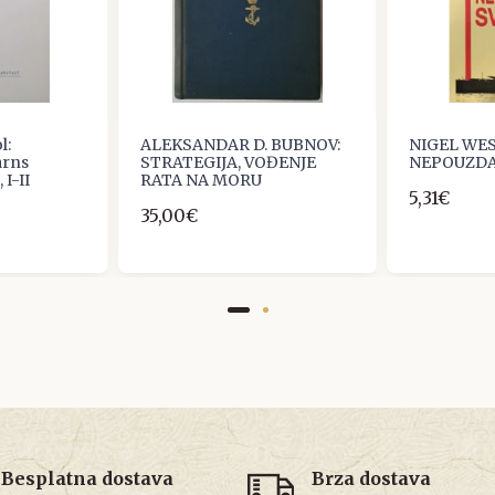
l:
ALEKSANDAR D. BUBNOV:
NIGEL WES
arns
STRATEGIJA, VOĐENJE
NEPOUZDA
 I-II
RATA NA MORU
5,31€
35,00€
Besplatna dostava
Brza dostava