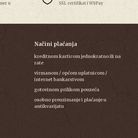
tner u
SSL certifikat i WSPay
Načini plaćanja
kreditnom karticom jednokratno ili na
rate
virmanom / općom uplatnicom /
internet bankarstvom
gotovinom prilikom pouzeća
osobno preuzimanje i plaćanje u
antikvarijatu