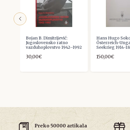
Bojan B. Dimitrijević:
Hans Hugo Soko
Jugoslovensko ratno
Österreich-Ung
INOVE
vazduhoplovstvo 1942–1992
Seekrieg 1914-18,
30,00€
150,00€
Preko 50000 artikala