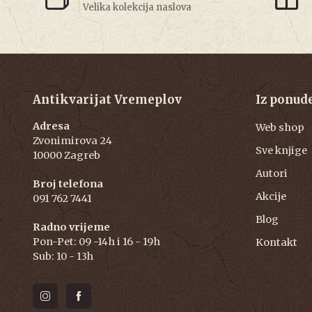
Velika kolekcija naslova
Antikvarijat Vremeplov
Iz ponud
Adresa
Web shop
Zvonimirova 24
Sve knjige
10000 Zagreb
Autori
Broj telefona
Akcije
091 762 7441
Blog
Radno vrijeme
Pon-Pet: 09 -14h i 16 - 19h
Kontakt
Sub: 10 - 13h