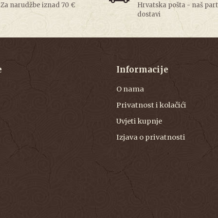
Za narudžbe iznad 70 €
Hrvatska pošta - naš par
dostavi
e
Informacije
O nama
Privatnost i kolačići
Uvjeti kupnje
Izjava o privatnosti