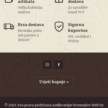
artikala
dostava
Velika kolekcija
Za narudžbe
naslova
iznad 70 €
Brza dostava
Sigurna
kupovina
Hrvatska pošta -
naš partner u
SSL certifikat i
dostavi
WSPay
Uvjeti kupnje
© 2023. Sva prava pridržana Antikvarijat Vremeplov. Web by