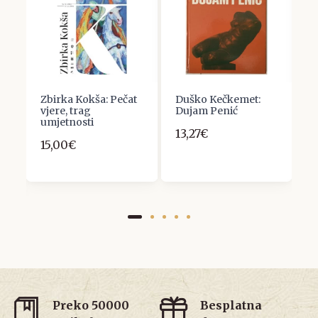
,
Zbirka Kokša: Pečat
Duško Kečkemet:
I
vjere, trag
Dujam Penić
D
IR
umjetnosti
13,27€
1
15,00€
Preko 50000
Besplatna