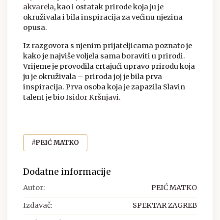
akvarela
, kao i ostatak prirode koja ju je
okruživala i bila inspiracija za većinu njezina
opusa.
Iz razgovora s njenim prijateljicama poznato je
kako je najviše voljela sama boraviti u prirodi.
Vrijeme je provodila crtajući upravo prirodu koja
ju je okruživala – priroda joj je bila prva
inspiracija. Prva osoba koja je zapazila Slavin
talent je bio
Isidor Kršnjavi
.
#PEIĆ MATKO
Dodatne informacije
Autor:
PEIĆ MATKO
Izdavač:
SPEKTAR ZAGREB