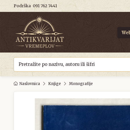
Podrška
091 762 7441
Web
Naslovnica
Knjige
Monografije