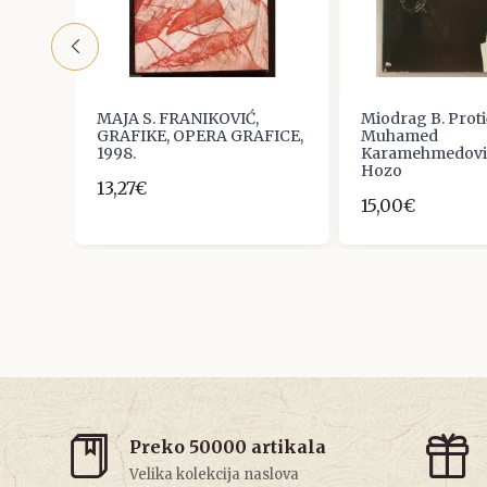
lečnik
MAJA S. FRANIKOVIĆ,
Miodrag B. Proti
GRAFIKE, OPERA GRAFICE,
Muhamed
1998.
Karamehmedović
Hozo
13,27€
15,00€
Preko 50000 artikala
Velika kolekcija naslova