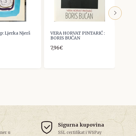
p: Ljerka Njerš
VERA HORVAT PINTARIĆ :
GALE
BORIS BUĆAN
ZAGR
(PRE
7,96€
ŠPOL
17,25
Sigurna kupovina
tner u
SSL certifikat i WSPay