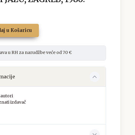
aj u Košaricu
ava u RH za narudžbe veće od 70 €
macije
autori
nati izdavač