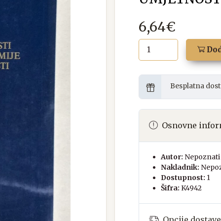
6,64€
Dod
Besplatna dost
Osnovne infor
Autor:
Nepoznati 
Nakladnik:
Nepoz
Dostupnost:
1
Šifra:
K4942
Opcije dostave