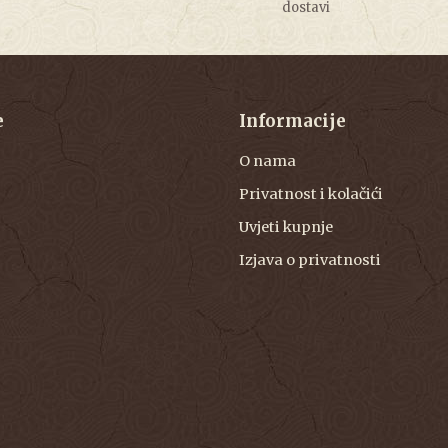
dostavi
e
Informacije
O nama
Privatnost i kolačići
Uvjeti kupnje
Izjava o privatnosti