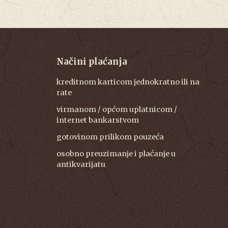
Načini plaćanja
kreditnom karticom jednokratno ili na
rate
virmanom / općom uplatnicom /
internet bankarstvom
gotovinom prilikom pouzeća
osobno preuzimanje i plaćanje u
antikvarijatu