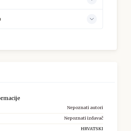
a
ormacije
Nepoznati autori
Nepoznati izdavač
HRVATSKI