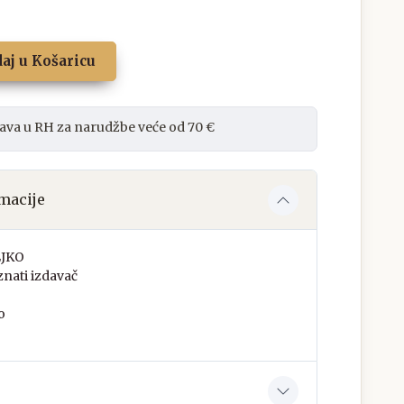
aj u Košaricu
ava u RH za narudžbe veće od 70 €
macije
JKO
nati izdavač
o