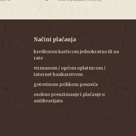
Načini plaćanja
kreditnom karticom jednokratno ili na
rate
virmanom / općom uplatnicom /
internet bankarstvom
gotovinom prilikom pouzeća
osobno preuzimanje i plaćanje u
antikvarijatu