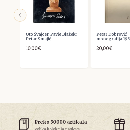
Borić
Oto Švajcer, Pavle Blažek:
Petar Dobrović
Petar Smajić
monografija 195
10,00€
20,00€
Preko 50000 artikala
Velika kolekcija naslova