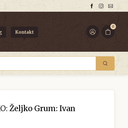
0
g
Kontakt
O:
Željko Grum: Ivan