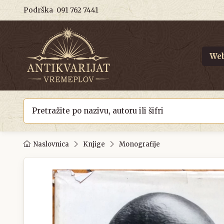
Podrška
091 762 7441
Web
Naslovnica
Knjige
Monografije