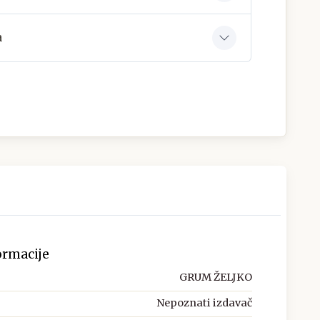
a
ormacije
GRUM ŽELJKO
Nepoznati izdavač