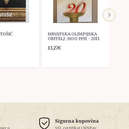
STOŠIĆ
HRVATSKA OLIMPIJSKA
KRST
OBITELJ : HOO 1991 - 2011
UZNIČ
13,27€
19,91
Sigurna kupovina
tner u
SSL certifikat i WSPay