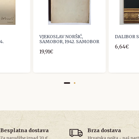
VJEKOSLAV NORŠIĆ,
DALIBOR 
4.
SAMOBOR, 1942. SAMOBOR
6,64€
19,91€
Besplatna dostava
Brza dostava
Za narudžbe iznad 70 €
Hrvatska pošta - naš par