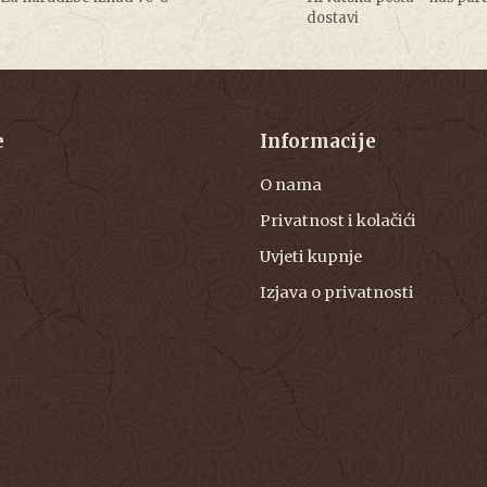
dostavi
e
Informacije
O nama
Privatnost i kolačići
Uvjeti kupnje
Izjava o privatnosti