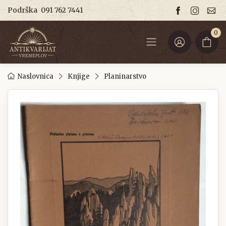
Podrška
091 762 7441
0
Naslovnica
Knjige
Planinarstvo