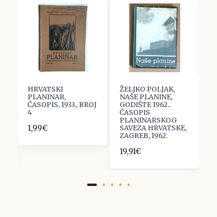
HRVATSKI
ŽELJKO POLJAK,
H
PLANINAR,
NAŠE PLANINE,
P
ČASOPIS, 1933., BROJ
GODIŠTE 1962..
Č
4
ČASOPIS
1
PLANINARSKOG
1,99€
1
,
SAVEZA HRVATSKE,
ZAGREB, 1962.
19,91€