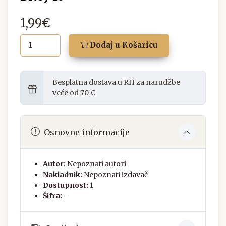
1,99€
Dodaj u Košaricu
Besplatna dostava u RH za narudžbe
veće od 70 €
Osnovne informacije
Autor:
Nepoznati autori
Nakladnik:
Nepoznati izdavač
Dostupnost:
1
Šifra:
-