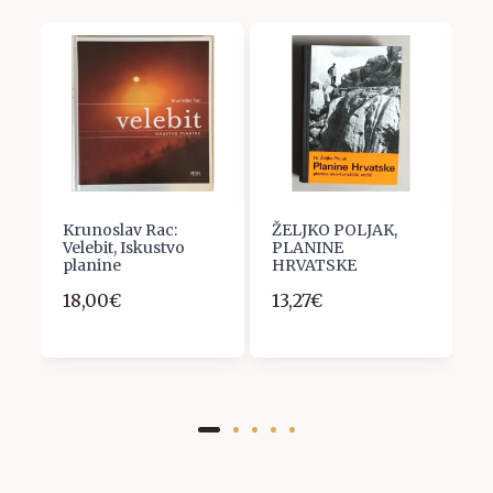
Krunoslav Rac:
ŽELJKO POLJAK,
R
Velebit, Iskustvo
PLANINE
S
planine
HRVATSKE
P
O
18,00€
13,27€
6