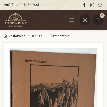
Podrška
091 762 7441
0
Naslovnica
Knjige
Planinarstvo