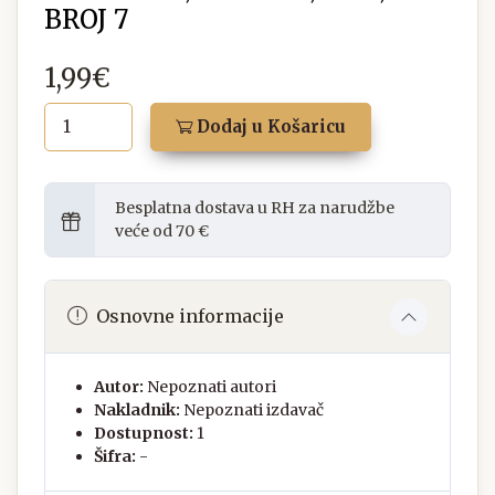
BROJ 7
1,99€
Dodaj u Košaricu
Besplatna dostava u RH za narudžbe
veće od 70 €
Osnovne informacije
Autor:
Nepoznati autori
Nakladnik:
Nepoznati izdavač
Dostupnost:
1
Šifra:
-