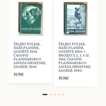
ŽELJKO POLJAK,
ŽELJKO POLJAK,
P
NAŠE PLANINE,
NAŠE PLANINE,
B
GODIŠTE 1949..
GODIŠTE 1960. +
P
ČASOPIS
BROJEVI 1, 2, 3, 4 IZ
K
PLANINARSKOG
1961. ČASOPIS
S
SAVEZA HRVATSKE,
PLANINARSKOG
1
ZAGREB, 1949.
SAVEZA HRVATSKE,
6
ZAGREB, 1960.
19,91€
19,91€