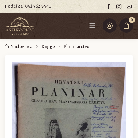
Podrška
091 762 7441
0
Naslovnica
Knjige
Planinarstvo