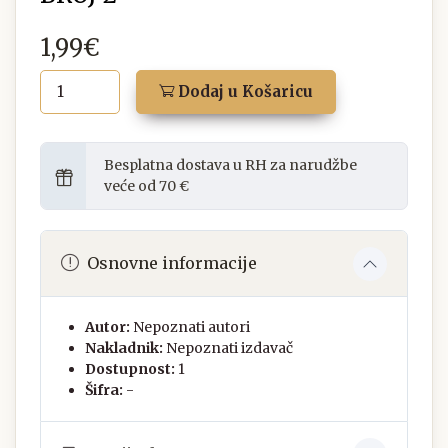
1,99€
Dodaj u Košaricu
Besplatna dostava u RH za narudžbe
veće od 70 €
Osnovne informacije
Autor:
Nepoznati autori
Nakladnik:
Nepoznati izdavač
Dostupnost:
1
Šifra:
-