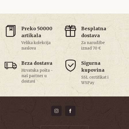
Preko 50000
Besplatna
artikala
dostava
Velika kolekcija
Za narudžbe
naslova
iznad 70 €
Brza dostava
Sigurna
kupovina
Hrvatska pošta -
naš partner u
SSL certifikat i
dostavi
WSPay