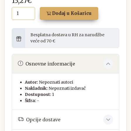
13,27€
Dodaj u Košaricu
Besplatna dostava u RH za narudžbe
veće od 70 €
Osnovne informacije
Autor:
Nepoznati autori
Nakladnik:
Nepoznati izdavač
Dostupnost:
1
Šifra:
-
Opcije dostave