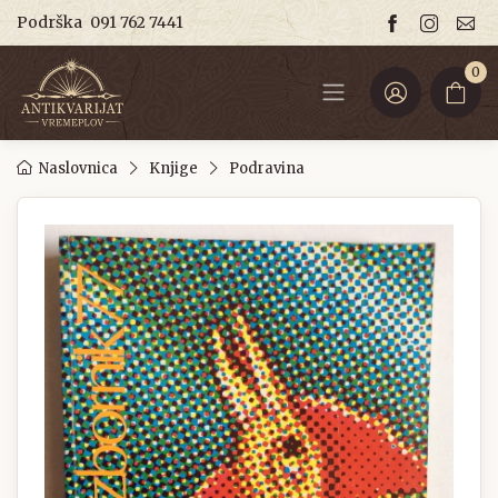
Podrška
091 762 7441
0
Naslovnica
Knjige
Podravina