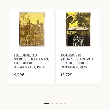
HLEBINE, OD
PODRAVSKI
T
STRUGE DO DANAS,
ZBORNIK, U POVODI
D
HLEBINSKI
35. OBLJETNICE
S
ALMANAH 1, 1984.
USTANKA, 1976.
i
s
9,29€
13,27€
H
1