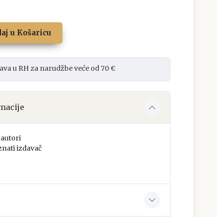
aj u Košaricu
ava u RH za narudžbe veće od 70 €
macije
autori
nati izdavač