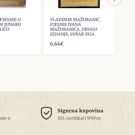
 PJESME O
VLADIMIR MAŽURANIĆ,
MILI
M JUNAKU
PJESME IVANA
ZAGR
LIĆU
MAŽURANIĆA, DRUGO
9,29
IZDANJE, SUŠAK 1924.
6,64€
Sigurna kupovina
tner u
SSL certifikat i WSPay