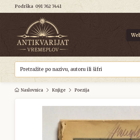
Podrška
091 762 7441
Web
Naslovnica
Knjige
Poezija