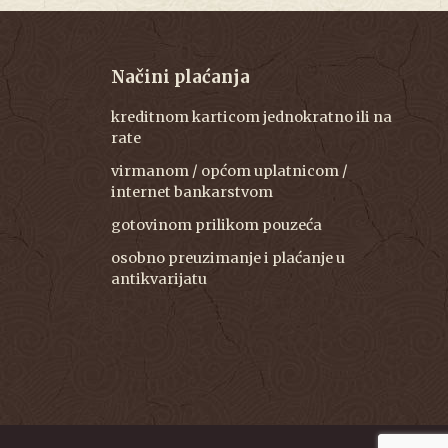
Načini plaćanja
kreditnom karticom jednokratno ili na
rate
virmanom / općom uplatnicom /
internet bankarstvom
gotovinom prilikom pouzeća
osobno preuzimanje i plaćanje u
antikvarijatu