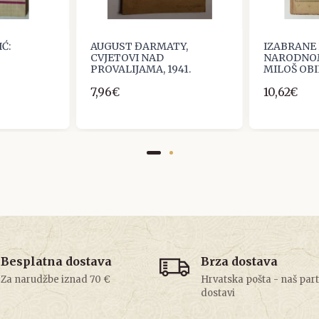
Ć:
AUGUST ĐARMATY,
IZABRANE
CVJETOVI NAD
NARODNO
PROVALIJAMA, 1941.
MILOŠ OBI
7,96€
10,62€
Besplatna dostava
Brza dostava
Za narudžbe iznad 70 €
Hrvatska pošta - naš par
dostavi