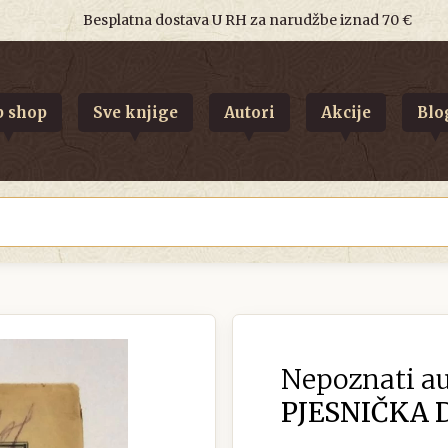
Besplatna dostava U RH za narudžbe iznad 70 €
 shop
Sve knjige
Autori
Akcije
Blo
Nepoznati au
PJESNIČKA D