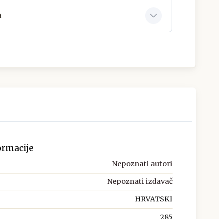
a
ormacije
Nepoznati autori
Nepoznati izdavač
HRVATSKI
285