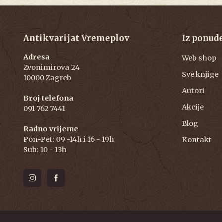
Antikvarijat Vremeplov
Iz ponud
Adresa
Web shop
Zvonimirova 24
Sve knjige
10000 Zagreb
Autori
Broj telefona
Akcije
091 762 7441
Blog
Radno vrijeme
Pon-Pet: 09 -14h i 16 - 19h
Kontakt
Sub: 10 - 13h