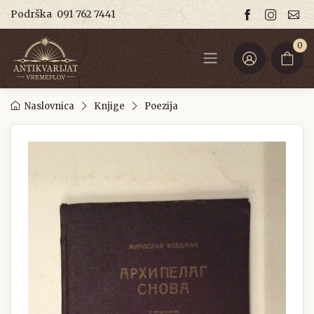
Podrška
091 762 7441
0
Naslovnica
Knjige
Poezija