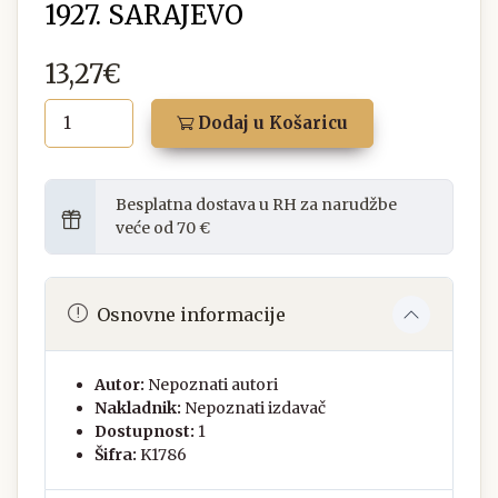
1927. SARAJEVO
13,27€
Dodaj u Košaricu
Besplatna dostava u RH za narudžbe
veće od 70 €
Osnovne informacije
Autor:
Nepoznati autori
Nakladnik:
Nepoznati izdavač
Dostupnost:
1
Šifra:
K1786