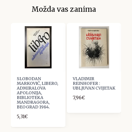
Možda vas zanima
SLOBODAN
VLADIMIR
T
MARKOVIĆ, LIBERO,
REINHOFER :
M
ADMIRALOVA
UBLJUVAN CVIJETAK
p
APOLONIJA,
7,96€
2
BIBLIOTEKA
MANDRAGORA,
BEOGRAD 1984.
5,31€