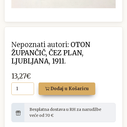
Nepoznati autori:
OTON
ŽUPANČIČ, ČEZ PLAN,
LJUBLJANA, 1911.
13,27€
Dodaj u Košaricu
Besplatna dostava u RH za narudžbe
veće od 70 €