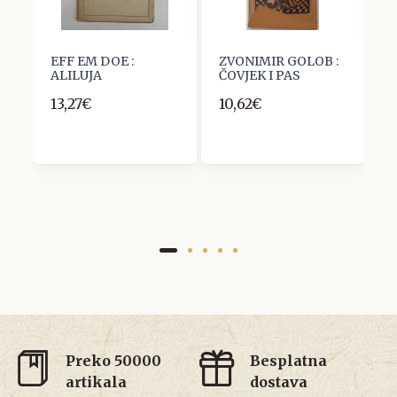
EFF EM DOE :
ZVONIMIR GOLOB :
M
ALILUJA
ČOVJEK I PAS
M
1
13,27€
10,62€
2
Preko 50000
Besplatna
artikala
dostava