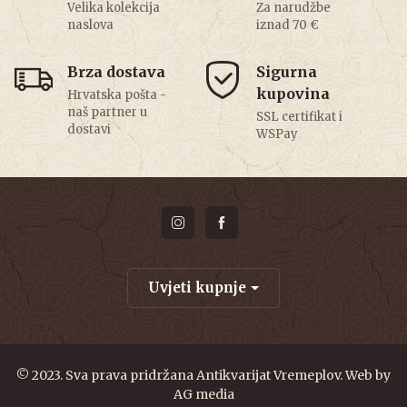
Velika kolekcija
Za narudžbe
naslova
iznad 70 €
Brza dostava
Sigurna
kupovina
Hrvatska pošta -
naš partner u
SSL certifikat i
dostavi
WSPay
Uvjeti kupnje
© 2023. Sva prava pridržana Antikvarijat Vremeplov. Web by
AG media