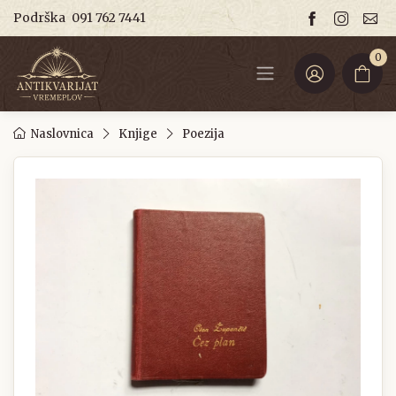
Podrška
091 762 7441
0
Naslovnica
Knjige
Poezija