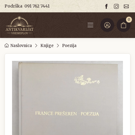
Podrška
091 762 7441
0
Naslovnica
Knjige
Poezija