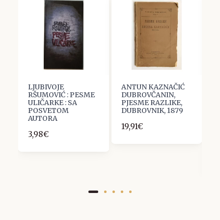
LJUBIVOJE
ANTUN KAZNAČIĆ
N
D
RŠUMOVIĆ : PESME
DUBROVČANIN,
M
A
ULIČARKE : SA
PJESME RAZLIKE,
:
,
POSVETOM
DUBROVNIK, 1879
D
AUTORA
P
19,91€
P
3,98€
A
K
1