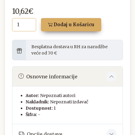
10,62€
Dodaj u Košaricu
Besplatna dostava u RH za narudžbe
veće od 70 €
Osnovne informacije
Autor:
Nepoznati autori
Nakladnik:
Nepoznati izdavač
Dostupnost:
1
Šifra:
-
Opcije dostave