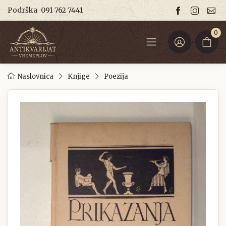
Podrška
091 762 7441
0
Naslovnica
Knjige
Poezija