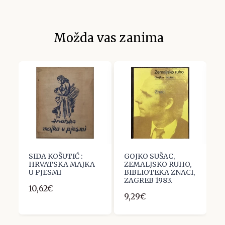
Možda vas zanima
SIDA KOŠUTIĆ :
GOJKO SUŠAC,
O
HRVATSKA MAJKA
ZEMALJSKO RUHO,
P
U PJESMI
BIBLIOTEKA ZNACI,
6
ZAGREB 1983.
10,62€
9,29€