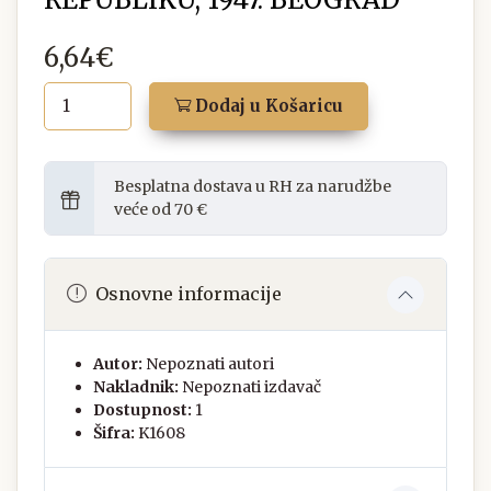
6,64€
Dodaj u Košaricu
Besplatna dostava u RH za narudžbe
veće od 70 €
Osnovne informacije
Autor:
Nepoznati autori
Nakladnik:
Nepoznati izdavač
Dostupnost:
1
Šifra:
K1608