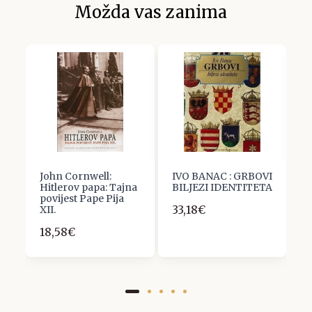
Možda vas zanima
John Cornwell:
IVO BANAC : GRBOVI
D
Hitlerov papa: Tajna
BILJEZI IDENTITETA
W
povijest Pape Pija
P
33,18€
XII.
3
18,58€