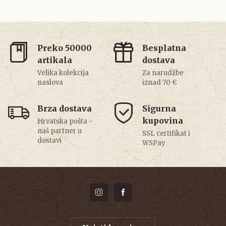
Preko 50000
Besplatna
artikala
dostava
Velika kolekcija
Za narudžbe
naslova
iznad 70 €
Brza dostava
Sigurna
kupovina
Hrvatska pošta -
naš partner u
SSL certifikat i
dostavi
WSPay