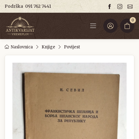
Podrška
091 762 7441
0
Naslovnica
Knjige
Povijest