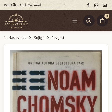
Podrška
091 762 7441
0
Naslovnica
Knjige
Povijest