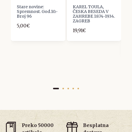
Stare novine:
KAREL TOULA,
J
Spremnost. God.10.-
ČESKA BESEDA V
G
Broj 96
ZAHREBE 1874-1934.
D
ZAGREB
P
5,00€
Z
19,91€
B
S
7
Preko 50000
Besplatna