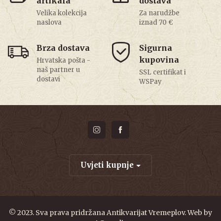
artikala
dostava
Velika kolekcija
Za narudžbe
naslova
iznad 70 €
Brza dostava
Sigurna
kupovina
Hrvatska pošta -
naš partner u
SSL certifikat i
dostavi
WSPay
Uvjeti kupnje
© 2023. Sva prava pridržana Antikvarijat Vremeplov. Web by