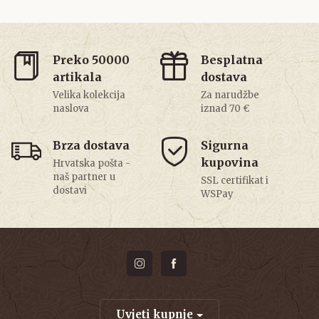
Preko 50000
Besplatna
artikala
dostava
Velika kolekcija
Za narudžbe
naslova
iznad 70 €
Brza dostava
Sigurna
kupovina
Hrvatska pošta -
naš partner u
SSL certifikat i
dostavi
WSPay
Uvjeti kupnje