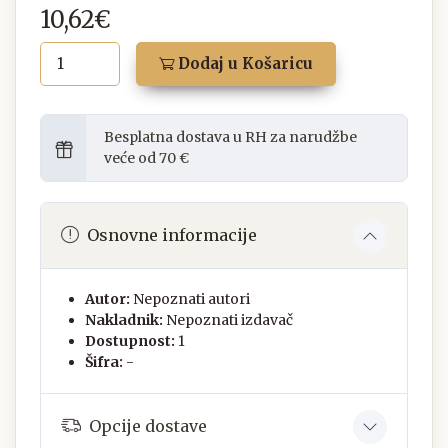
10,62€
Dodaj u Košaricu
Besplatna dostava u RH za narudžbe
veće od 70 €
Osnovne informacije
Autor:
Nepoznati autori
Nakladnik:
Nepoznati izdavač
Dostupnost:
1
Šifra:
-
Opcije dostave