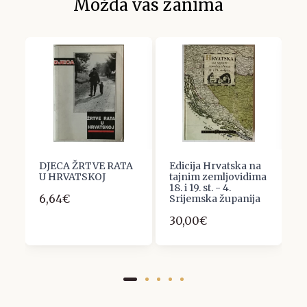
Možda vas zanima
DJECA ŽRTVE RATA
Edicija Hrvatska na
Z
U HRVATSKOJ
tajnim zemljovidima
J
18. i 19. st. - 4.
S
6,64€
Srijemska županija
H
30,00€
1