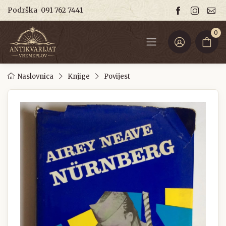
Podrška
091 762 7441
0
Naslovnica
Knjige
Povijest