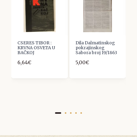
CSERES TIBOR :
Dila Dalmatinskog
S
,
KRVNA OSVETA U
pokrajinskog
B
BAČKOJ
Sabora broj 19/1863
J
K
6,64€
5,00€
Z
1