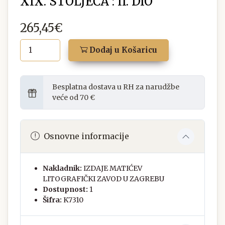
XIX. STOLJEĆA : II. DIO
265,45€
Dodaj u Košaricu
Besplatna dostava u RH za narudžbe
veće od 70 €
Osnovne informacije
Nakladnik:
IZDAJE MATIĆEV
LITOGRAFIČKI ZAVOD U ZAGREBU
Dostupnost:
1
Šifra:
K7310