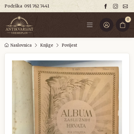
Podrška
091 762 7441
0
Naslovnica
Knjige
Povijest