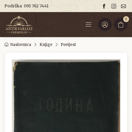
Podrška
091 762 7441
0
Naslovnica
Knjige
Povijest