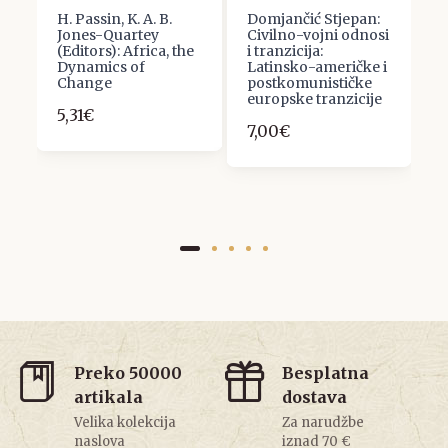
H. Passin, K. A. B.
Domjančić Stjepan:
I
Jones-Quartey
Civilno-vojni odnosi
K
(Editors): Africa, the
i tranzicija:
D
Dynamics of
Latinsko-američke i
1
Change
postkomunističke
1
europske tranzicije
5,31€
7,00€
Preko 50000
Besplatna
artikala
dostava
Velika kolekcija
Za narudžbe
naslova
iznad 70 €