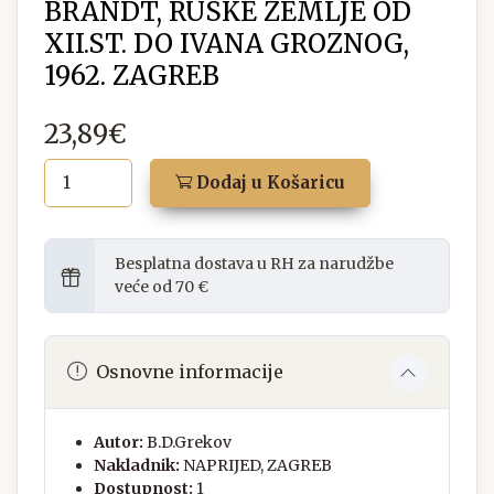
BRANDT, RUSKE ZEMLJE OD
XII.ST. DO IVANA GROZNOG,
1962. ZAGREB
23,89€
Dodaj u Košaricu
Besplatna dostava u RH za narudžbe
veće od 70 €
Osnovne informacije
Autor:
B.D.Grekov
Nakladnik:
NAPRIJED, ZAGREB
Dostupnost:
1