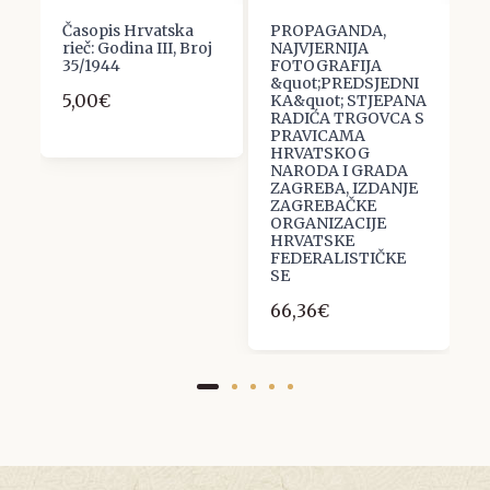
Časopis Hrvatska
PROPAGANDA,
U
rieč: Godina III, Broj
NAJVJERNIJA
P
35/1944
FOTOGRAFIJA
O
&quot;PREDSJEDNI
5,00€
3
KA&quot; STJEPANA
RADIĆA TRGOVCA S
PRAVICAMA
HRVATSKOG
NARODA I GRADA
ZAGREBA, IZDANJE
ZAGREBAČKE
ORGANIZACIJE
HRVATSKE
FEDERALISTIČKE
SE
66,36€