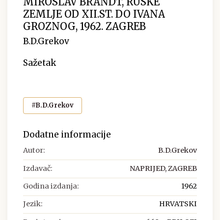
MIROSLAV BRANDT, RUSKE
ZEMLJE OD XII.ST. DO IVANA
GROZNOG, 1962. ZAGREB
B.D.Grekov
Sažetak
#B.D.Grekov
Dodatne informacije
Autor:
B.D.Grekov
Izdavač:
NAPRIJED, ZAGREB
Godina izdanja:
1962
Jezik:
HRVATSKI