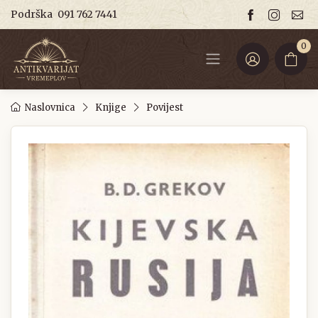
Podrška
091 762 7441
0
Naslovnica
Knjige
Povijest