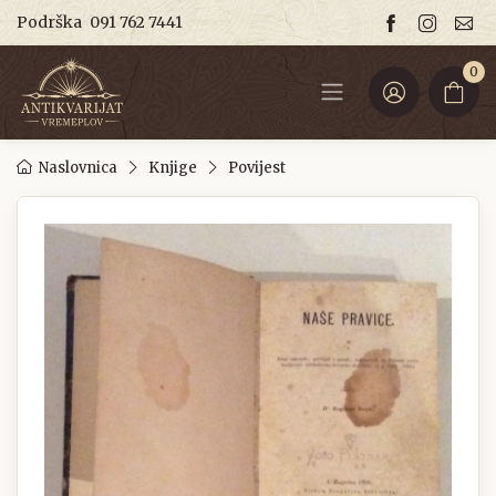
Podrška
091 762 7441
0
Naslovnica
Knjige
Povijest