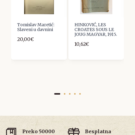
Tomislav Maretić:
HINKOVIĆ, LES
S
Slaveni u davnini
CROATES SOUS LE
S
JOUG MAGYAR, 1915.
1
20,00€
10,62€
5
Preko 50000
Besplatna