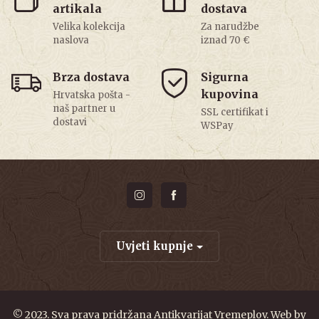
artikala
dostava
Velika kolekcija
Za narudžbe
naslova
iznad 70 €
Brza dostava
Sigurna
kupovina
Hrvatska pošta -
naš partner u
SSL certifikat i
dostavi
WSPay
Uvjeti kupnje
© 2023. Sva prava pridržana Antikvarijat Vremeplov. Web by