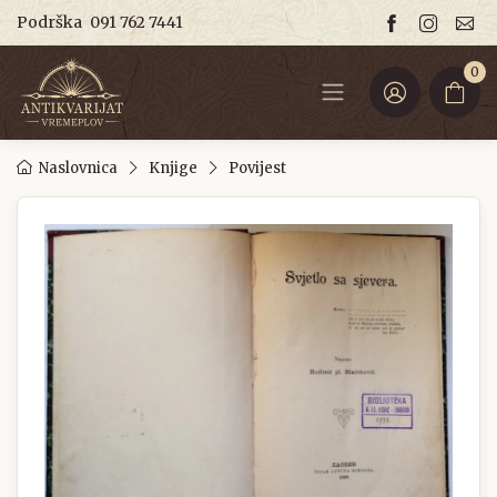
Podrška
091 762 7441
0
Naslovnica
Knjige
Povijest