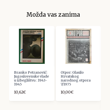
Možda vas zanima
Branko Petranović:
Otpor: Glasilo
E
,
Jugoslovenske vlade
Hrvatskog
C
u izbeglištvu : 1943-
narodnog otpora
E
1945
7/1975
K
L
10,62€
10,00€
S
1