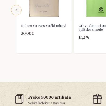
a
Robert Graves: Grčki mitovi
Crkva danas i sut
ta
splitske sinode
20,00€
13,27€
Preko 50000 artikala
Velika kolekcija naslova