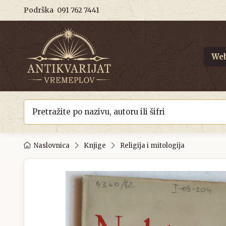
Podrška
091 762 7441
Web
Naslovnica
Knjige
Religija i mitologija