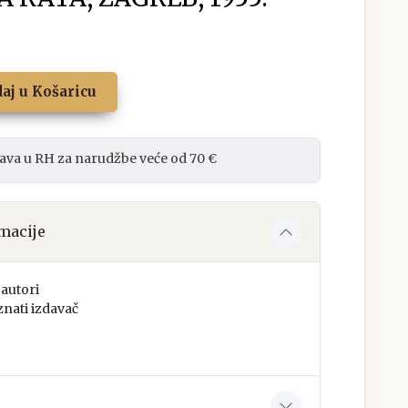
aj u Košaricu
ava u RH za narudžbe veće od 70 €
macije
autori
nati izdavač