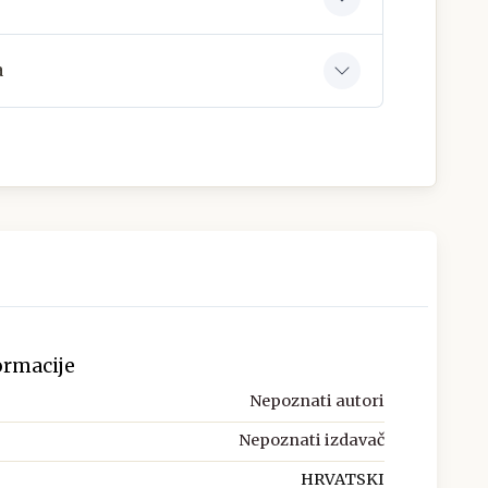
a
ormacije
Nepoznati autori
Nepoznati izdavač
HRVATSKI