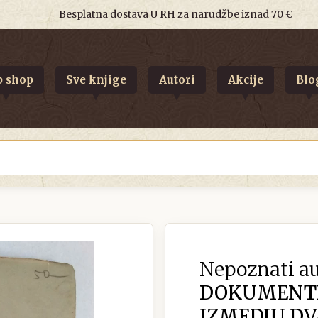
Besplatna dostava U RH za narudžbe iznad 70 €
 shop
Sve knjige
Autori
Akcije
Blo
Nepoznati au
DOKUMENTI 
IZMEDJU DVA