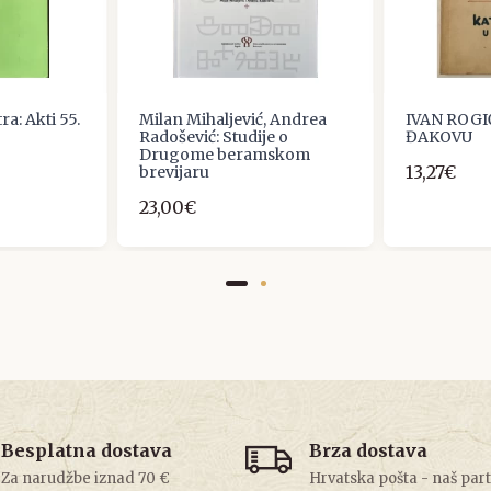
ra: Akti 55.
Milan Mihaljević, Andrea
IVAN ROGI
Radošević: Studije o
ĐAKOVU
Drugome beramskom
13,27€
brevijaru
23,00€
Besplatna dostava
Brza dostava
Za narudžbe iznad 70 €
Hrvatska pošta - naš par