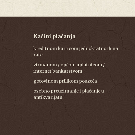
Načini plaćanja
kreditnom karticom jednokratno ili na
rate
virmanom / općom uplatnicom /
internet bankarstvom
gotovinom prilikom pouzeća
osobno preuzimanje i plaćanje u
antikvarijatu