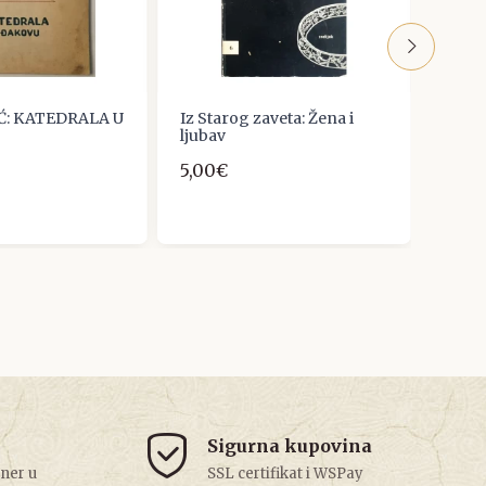
Ć: KATEDRALA U
Iz Starog zaveta: Žena i
STJEP
ljubav
ANĐE
NJEG
5,00€
CZAR
5,31€
Sigurna kupovina
tner u
SSL certifikat i WSPay