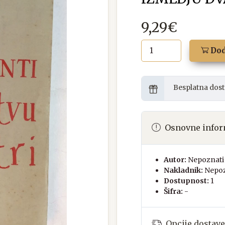
9,29€
Dod
Besplatna dost
Osnovne infor
Autor:
Nepoznati 
Nakladnik:
Nepoz
Dostupnost:
1
Šifra:
-
Opcije dostave