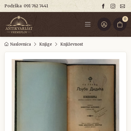
Podrška
091 762 7441
0
Naslovnica
Knjige
Književnost