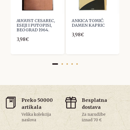
AUGUST CESAREC,
ANKICA TOMIĆ:
P
ESEJI I PUTOPISI,
DAMEN KAPRIC
s
BEOGRAD 1964.
3,98€
8
3,98€
Preko 50000
Besplatna
artikala
dostava
Velika kolekcija
Za narudžbe
naslova
iznad 70 €