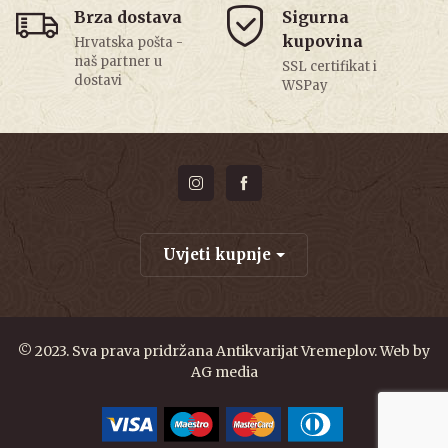
Brza dostava
Sigurna
kupovina
Hrvatska pošta -
naš partner u
SSL certifikat i
dostavi
WSPay
Uvjeti kupnje
© 2023. Sva prava pridržana Antikvarijat Vremeplov. Web by
AG media