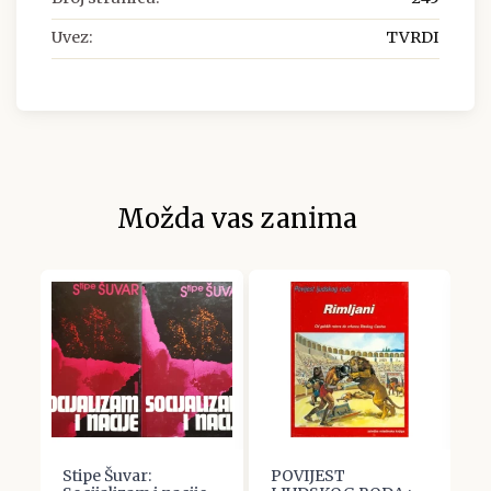
Uvez:
TVRDI
Možda vas zanima
Stipe Šuvar:
POVIJEST
K