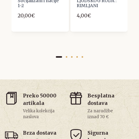
Socijalizam i nacije
LJUDSKOG RODA :
I
3
1-2
RIMLJANI
h
D
20,00€
4,00€
6
Preko 50000
Besplatna
artikala
dostava
Velika kolekcija
Za narudžbe
naslova
iznad 70 €
Brza dostava
Sigurna