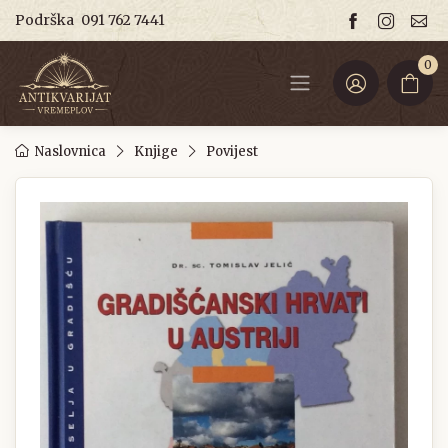
Podrška
091 762 7441
0
Naslovnica
Knjige
Povijest