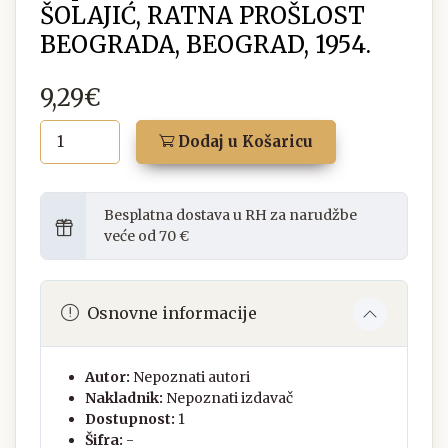
ŠOLAJIĆ, RATNA PROŠLOST
BEOGRADA, BEOGRAD, 1954.
9,29€
Dodaj u Košaricu
Besplatna dostava u RH za narudžbe
veće od 70 €
Osnovne informacije
Autor:
Nepoznati autori
Nakladnik:
Nepoznati izdavač
Dostupnost:
1
Šifra:
-