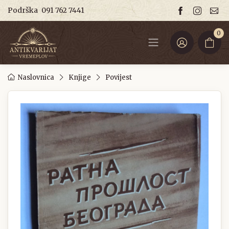
Podrška
091 762 7441
0
Naslovnica
Knjige
Povijest