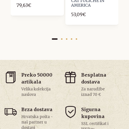
CATTOLICHE IN
D
79,63€
AMERICA
1
53,09€
Preko 50000
Besplatna
artikala
dostava
Velika kolekcija
Za narudžbe
naslova
iznad 70 €
Brza dostava
Sigurna
kupovina
Hrvatska pošta -
naš partner u
SSL certifikat i
dostavi