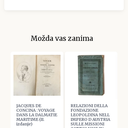
Možda vas zanima
JACQUES DE
RELAZIONI DELLA
M
CONCINA : VOYAGE
FONDAZIONE
M
DANS LA DALMATIE
LEOPOLDINA NELL
H
a
MARITIME (II.
IMPERO D AUSTRIA
P
izdanje)
SULLE MISSIONI
I